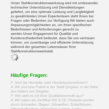
Unser Stahlkonstruktionswerkzeug wird mit umfassender
technischer Unterstützung und Dienstleistungen
geliefert, um eine optimale Leistung und Langlebigkeit
zu gewährleisten.Unser Expertenteam steht Ihnen bei
Fragen oder Bedenken zur Verfügung.Wir bieten auch
Anpassungsmöglichkeiten an, um Ihren spezifischen
Bedürfnissen und Anforderungen gerecht zu
werden.Unser Engagement für Qualität und
Kundenzufriedenheit bedeutet, dass Sie uns vertrauen
können, um zuverlässige und effiziente Unterstützung
während der gesamten Lebensdauer Ihrer
Stahlkonstruktionswerkstatt.
Häufige Fragen:
F: Sind Sie Hersteller oder Handelsunternehmen?
A: Wir sind eine Fabrik in der Stadt Qingdao, in der Nähe
des Hafens von Qingdao.
F: Wie sieht es mit Ihrer Qualitätskontrolle aus?
A: Wir haben ein Zertifikat ISO & CE. Produkte werden
durch Schneiden, Biegen, Schweißen, Schießblasen,
Ultraschallprüfung, Verpacken, Lagern, Laden