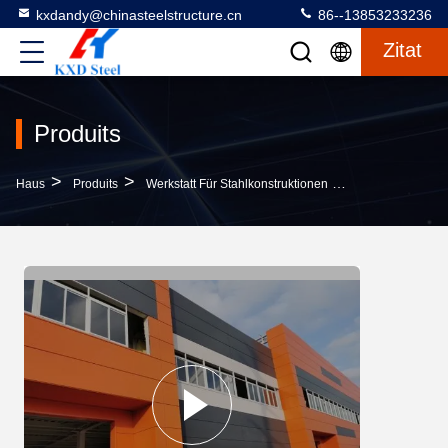
kxdandy@chinasteelstructure.cn
86--13853233236
Zitat
Produits
>
>
>
Haus
Produits
Werkstatt Für Stahlkonstruktionen
Vorgefertigte We